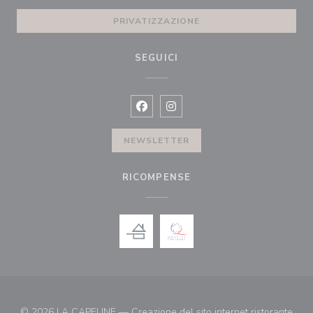
PRIVATIZZAZIONE
SEGUICI
Facebook ((apre una nuova finestra)
Instagram ((apre una nuova fi
NEWSLETTER
RICOMPENSE
© 2026 LA CAPELINE — Creazione del sito internet ristorante