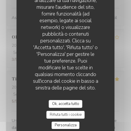
analizzare la tua navigazione,
misurare l'audience del sito,
fornire funzionalità (ad
Assiette de la Capeline copieuse et bonne serveur gentil
esempio, legate ai social
network) o visualizzare
pubblicità o contenuti
Olivier
C
personalizzati. Clicca su
2026-07-31
- 19:15 - Ospiti 4
'Accetta tutto', 'Rifiuta tutto' o
Servizio
:
1
/5
Atmosfera
:
4
/5
Cucina
:
4
/5
Qualità / Prezzo
:
'Personalizza' per gestire le
3
/5
tue preferenze. Puoi
modificare le tue scelte in
qualsiasi momento cliccando
Tim
B
sull'icona del cookie in basso a
sinistra delle pagine del sito.
2026-07-30
- 14:00 - Ospiti 2
Servizio
:
5
/5
Atmosfera
:
5
/5
Cucina
:
5
/5
Qualità / Prezzo
:
5
/5
Ok, accetta tutto
Rifiuta tutti i cookie
Une bonne sortie de Nice, hier, avec une amie de longue
Personalizza
date à mon ancien village de Toudon, et la Capeline qui