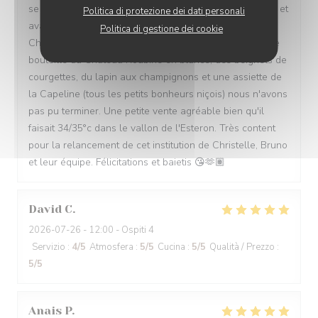
se trouve à Vescous. Bien reçu par le serveur Benjamin et
Politica di protezione dei dati personali
avant de faire notre commande la cheffe et mon amie
Politica di gestione dei cookie
Christelle est sortie afin de faire la bise. Avec une petite
bouteille du Chateau Roubine en blance, des beignets de
courgettes, du lapin aux champignons et une assiette de
la Capeline (tous les petits bonheurs niçois) nous n'avons
pas pu terminer. Une petite vente agréable bien qu'il
faisait 34/35°c dans le vallon de l'Esteron. Très content
pour la relancement de cet institution de Christelle, Bruno
et leur équipe. Félicitations et baietis 😘🫶🏽
David
C
2026-07-26
- 12:00 - Ospiti 4
Servizio
:
4
/5
Atmosfera
:
5
/5
Cucina
:
5
/5
Qualità / Prezzo
:
5
/5
Anais
P