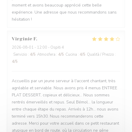
moment et avons beaucoup apprécié cette belle
expérience. Une adresse que nous recommandons sans
hésitation !
Virginie
F
2026-08-01
- 12:00 - Ospiti 4
Servizio
:
4
/5
Atmosfera
:
4
/5
Cucina
:
4
/5
Qualità / Prezzo
:
4
/5
Accueillis par un jeune serveur à l'accent chantant, très
agréable et serviable. Nous avons pris 4 menus ENTREE
PLAT DESSERT, copieux et délicieux... Nous sommes
rentrés émerveillés et repus. Seul Bémol... la longueur
entre chaque étape du repas. Arrivés à 12h... nous avons
terminé vers 15h30. Nous recommanderons cette
adresse. Merci pour votre accueil dans ce petit restaurant
atypique en bord de route, où la circulation ne gêne