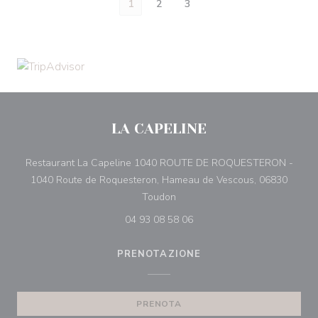
1
2
3
LA CAPELINE
Restaurant La Capeline 1040 ROUTE DE ROQUESTERON -
1040 Route de Roquesteron, Hameau de Vescous, 06830
((apre una nuova finestra))
Toudon
04 93 08 58 06
PRENOTAZIONE
PRENOTA