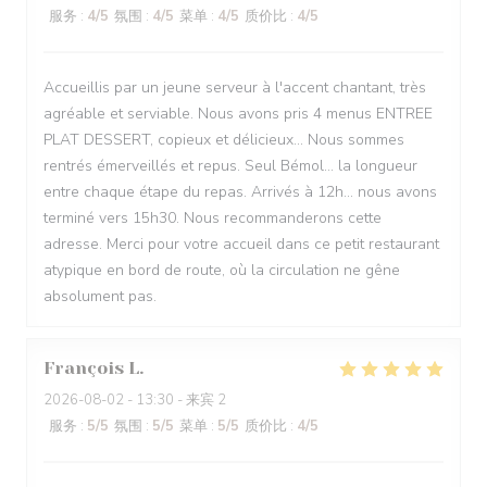
服务
:
4
/5
氛围
:
4
/5
菜单
:
4
/5
质价比
:
4
/5
Accueillis par un jeune serveur à l'accent chantant, très
agréable et serviable. Nous avons pris 4 menus ENTREE
PLAT DESSERT, copieux et délicieux... Nous sommes
rentrés émerveillés et repus. Seul Bémol... la longueur
entre chaque étape du repas. Arrivés à 12h... nous avons
terminé vers 15h30. Nous recommanderons cette
adresse. Merci pour votre accueil dans ce petit restaurant
atypique en bord de route, où la circulation ne gêne
absolument pas.
François
L
2026-08-02
- 13:30 - 来宾 2
服务
:
5
/5
氛围
:
5
/5
菜单
:
5
/5
质价比
:
4
/5