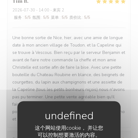
Tim
B
2026-07-30
- 14:00 - 来宾 2
服务
:
5
/5
氛围
:
5
/5
菜单
:
5
/5
质价比
:
5
/5
Une bonne sortie de Nice, hier, avec une amie de longue
date à mon ancien village de Toudon, et la Capeline qui
se trouve à Vescous. Bien reçu par le serveur Benjamin et
avant de faire notre commande la cheffe et mon amie
Christelle est sortie afin de faire la bise. Avec une petite
bouteille du Chateau Roubine en blance, des beignets de
courgettes, du lapin aux champignons et une assiette de
la Capeline (tous les petits bonheurs niçois) nous n'avons
pas pu terminer. Une petite vente agréable bien qu'il
faisait 34/35°c dans le vallon de l'Esteron. Très content
pour la relancement de cet institution de Christelle, Bruno
et leur équipe. Félicitations et baietis 😘🫶🏽
这个网站使用cookie， 并让您
可以控制想要激活的内容。