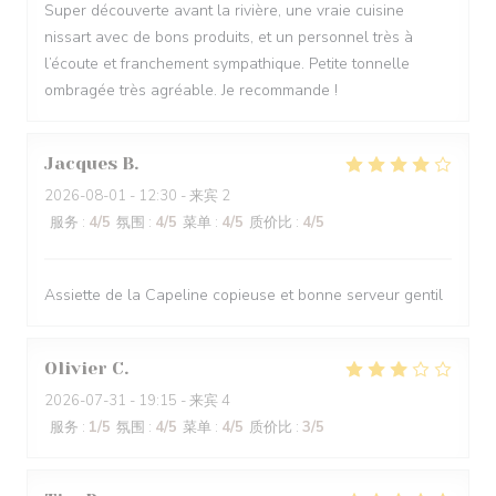
Super découverte avant la rivière, une vraie cuisine
nissart avec de bons produits, et un personnel très à
l’écoute et franchement sympathique. Petite tonnelle
ombragée très agréable. Je recommande !
Jacques
B
2026-08-01
- 12:30 - 来宾 2
服务
:
4
/5
氛围
:
4
/5
菜单
:
4
/5
质价比
:
4
/5
Assiette de la Capeline copieuse et bonne serveur gentil
Olivier
C
2026-07-31
- 19:15 - 来宾 4
服务
:
1
/5
氛围
:
4
/5
菜单
:
4
/5
质价比
:
3
/5