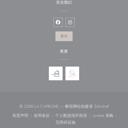
关注我们
Facebook ((在新窗口中打开))
Instagram ((在新窗口中打开))
通讯
奖赏
((在新窗口
© 2026 LA CAPELINE — 餐馆网站创建者
Zenchef
免责声明
使用条款
个人数据保护政策
cookie 策略
((在新窗口中打开))
((在新窗口中打开))
((在新窗口中打开))
((在新窗口中
无障碍设施
((在新窗口中打开))