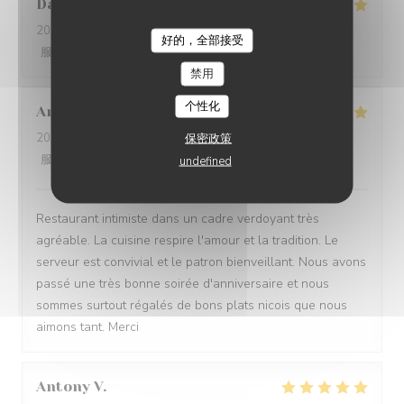
David
C
2026-07-26
- 12:00 - 来宾 4
好的，全部接受
服务
:
4
/5
氛围
:
5
/5
菜单
:
5
/5
质价比
:
5
/5
禁用
个性化
Anais
P
2026-07-22
- 19:00 - 来宾 2
保密政策
服务
:
5
/5
氛围
:
5
/5
菜单
:
5
/5
质价比
:
5
/5
undefined
Restaurant intimiste dans un cadre verdoyant très
agréable. La cuisine respire l'amour et la tradition. Le
serveur est convivial et le patron bienveillant. Nous avons
passé une très bonne soirée d'anniversaire et nous
sommes surtout régalés de bons plats nicois que nous
aimons tant. Merci
Antony
V