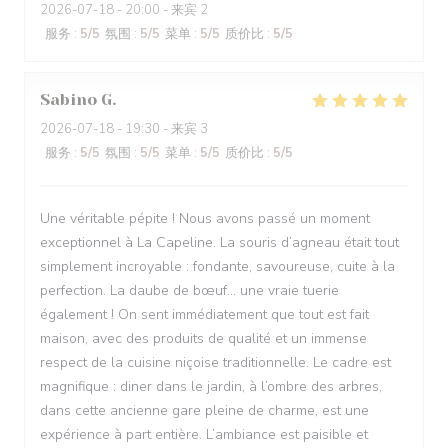
2026-07-18
- 20:00 - 来宾 2
服务
:
5
/5
氛围
:
5
/5
菜单
:
5
/5
质价比
:
5
/5
Sabino
G
2026-07-18
- 19:30 - 来宾 3
服务
:
5
/5
氛围
:
5
/5
菜单
:
5
/5
质价比
:
5
/5
Une véritable pépite ! Nous avons passé un moment
exceptionnel à La Capeline. La souris d’agneau était tout
simplement incroyable : fondante, savoureuse, cuite à la
perfection. La daube de bœuf… une vraie tuerie
également ! On sent immédiatement que tout est fait
maison, avec des produits de qualité et un immense
respect de la cuisine niçoise traditionnelle. Le cadre est
magnifique : diner dans le jardin, à l’ombre des arbres,
dans cette ancienne gare pleine de charme, est une
expérience à part entière. L’ambiance est paisible et