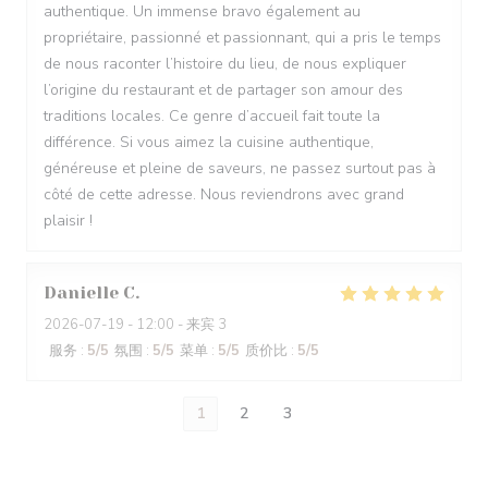
authentique. Un immense bravo également au
propriétaire, passionné et passionnant, qui a pris le temps
de nous raconter l’histoire du lieu, de nous expliquer
l’origine du restaurant et de partager son amour des
traditions locales. Ce genre d’accueil fait toute la
différence. Si vous aimez la cuisine authentique,
généreuse et pleine de saveurs, ne passez surtout pas à
côté de cette adresse. Nous reviendrons avec grand
plaisir !
Danielle
C
2026-07-19
- 12:00 - 来宾 3
服务
:
5
/5
氛围
:
5
/5
菜单
:
5
/5
质价比
:
5
/5
1
2
3