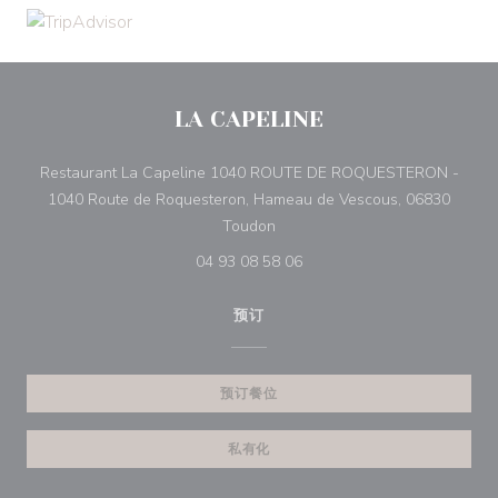
LA CAPELINE
Restaurant La Capeline 1040 ROUTE DE ROQUESTERON -
1040 Route de Roquesteron, Hameau de Vescous, 06830
((在新窗口中打开))
Toudon
04 93 08 58 06
预订
预订餐位
私有化